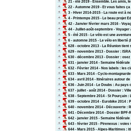
21 - été 2019 - Ensemble. Les amis, l
22 - Automne 2019 - Et vous faites ça
3 - Hiver 2014-2015 - La route est à no
4 - Printemps 2015 - Le beau projet Ed
42 - Janvier février mars 2016 - Voyag
44 - Juillet-août-septembre - Voyager
5 - été 2015 - Le vélo est une aventur
6 - automne 2015 - Le vélo en liberté
(
628 - octobre 2013 - La Réunion tient
629 - novembre 2013 - Dossier : ISRA
630 - décembre 2013 - Dossier : osez 
631 - janvier 2014 - Semaine fédérale 
632 - Février 2014 - Nos labels : les 
633 - Mars 2014 - Cyclo-montagnard
634 - avril 2014 - Itinéraires autour 
636 - Juin 2014 - Le Doubs : Au pays 
637 - juillet - août 2014 - Dossier : Vil
638 - Septembre 2014 - St Pourçain : 
639 - octobre 2014 - Eurobike 2014 : P
640 - novembre 2014 - Découverte : 
641 - Décembre 2014 - Dossier BPF-RP
642 - janvier 2015 - Semaine fédérale :
643 - février 2015 - Pirenexus : voies
644 - Mars 2015 - Alpes-Maritimes : iti