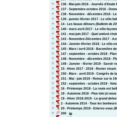
136 - Mai-juin 2016 - Journée d'étude
137 - Septembre-octobre 2016 - Donner
138 - Novembre - décembre 2016 - Le v
139 - janvier-février 2017 - Le vélo fai
14 - Les beaux détours
(Bulletin de 20
140 - mars-avril 2017 - Le vélo façonne
141 - mai-juin 2017 - Quel antivol chois
143 - Novembre-Décembre 2017 - Assis
144 - Janvier-février 2018 - Le vélo 
145 - Mars / avril 2018 - Baromètre des
147 - septembre - octobre 2018 - Plan 
148 - Novembre - décembre 2018 - Plan
149 - Janvier - février 2019 - Savoir r
15 - Hiver 2017 - 2018 - Rester vivant
150 - Mars - avril 2019 - Congrès de 
151 - Mai - juin 2019 - Retour sur le
152 - septembre - octobre 2019 - Vote
16 - Printemps 2018 - La route est bel
18 - Automne 2018 - Plus loin (si no
19 - Hiver 2018-2019 - Le grand dehor
2 - Automne 2014 - Tous les bonheurs 
20 - Printemps 2019 - Enivrez-vous
(B
200