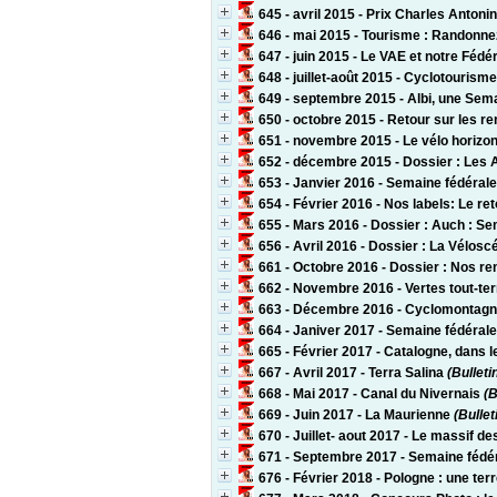
645 - avril 2015 - Prix Charles Anton
646 - mai 2015 - Tourisme : Randonne
647 - juin 2015 - Le VAE et notre Fédé
648 - juillet-août 2015 - Cyclotouris
649 - septembre 2015 - Albi, une Sema
650 - octobre 2015 - Retour sur les re
651 - novembre 2015 - Le vélo horizon
652 - décembre 2015 - Dossier : Les A
653 - Janvier 2016 - Semaine fédérale
654 - Février 2016 - Nos labels: Le re
655 - Mars 2016 - Dossier : Auch : 
656 - Avril 2016 - Dossier : La Vélosc
661 - Octobre 2016 - Dossier : Nos re
662 - Novembre 2016 - Vertes tout-ter
663 - Décembre 2016 - Cyclomontag
664 - Janiver 2017 - Semaine fédérale
665 - Février 2017 - Catalogne, dans 
667 - Avril 2017 - Terra Salina
(Bulleti
668 - Mai 2017 - Canal du Nivernais
(B
669 - Juin 2017 - La Maurienne
(Bullet
670 - Juillet- aout 2017 - Le massif 
671 - Septembre 2017 - Semaine fédé
676 - Février 2018 - Pologne : une ter