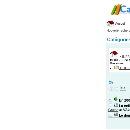
Accueil
Nouvelle recher
Catégorie
>
INF
DOUBLE-SE
Voir aussi
DOUB
(3)
En 200
La cel
Grand
in Vél
Le dou