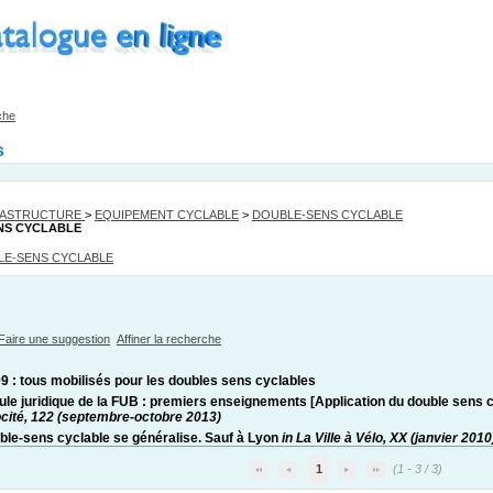
che
s
RASTRUCTURE
>
EQUIPEMENT CYCLABLE
>
DOUBLE-SENS CYCLABLE
NS CYCLABLE
LE-SENS CYCLABLE
Faire une suggestion
Affiner la recherche
9 : tous mobilisés pour les doubles sens cyclables
lule juridique de la FUB : premiers enseignements [Application du double sens 
ocité, 122 (septembre-octobre 2013)
ble-sens cyclable se généralise. Sauf à Lyon
in La Ville à Vélo, XX (janvier 2010
1
(1 - 3 / 3)