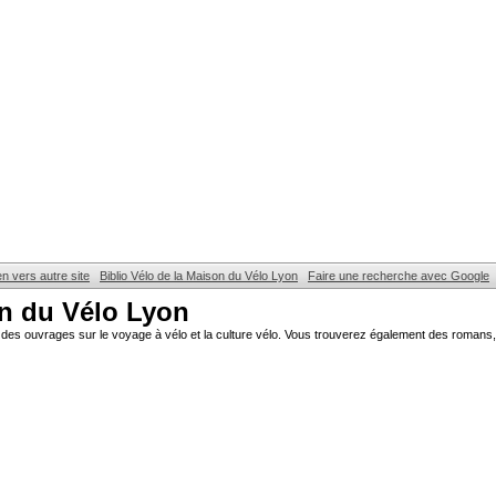
en vers autre site
Biblio Vélo de la Maison du Vélo Lyon
Faire une recherche avec Google
on du Vélo Lyon
des ouvrages sur le voyage à vélo et la culture vélo. Vous trouverez également des romans, 