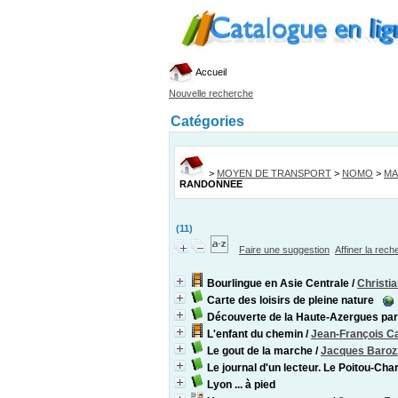
Accueil
Nouvelle recherche
Catégories
>
MOYEN DE TRANSPORT
>
NOMO
>
MA
RANDONNEE
(11)
Faire une suggestion
Affiner la rec
Bourlingue en Asie Centrale
/
Christi
Carte des loisirs de pleine nature
Découverte de la Haute-Azergues par
L'enfant du chemin
/
Jean-François Ca
Le gout de la marche
/
Jacques Baroz
Le journal d'un lecteur. Le Poitou-Char
Lyon ... à pied