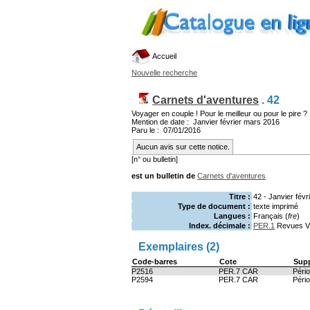
Accueil
Nouvelle recherche
Carnets d'aventures
.
42
Voyager en couple ! Pour le meilleur ou pour le pire ?
Mention de date : Janvier février mars 2016
Paru le : 07/01/2016
Aucun avis sur cette notice.
[n° ou bulletin]
est un bulletin de
Carnets d'aventures
Titre :
42 - Janvier févr
Type de document :
texte imprimé
Langues :
Français (
fre
)
Index. décimale :
PER.1
Revues Vé
Exemplaires (2)
Code-barres
Cote
Sup
P2516
PER.7 CAR
Péri
P2594
PER.7 CAR
Péri