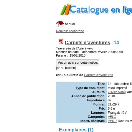
Accueil
Nouvelle recherche
Carnets d'aventures
.
14
Traversée de l'Asie à vélo
Mention de date : décembre-février 2008/2009
Paru le : 15/07/2010
Aucun avis sur cette notice.
[n° ou bulletin]
est un bulletin de
Carnets d'aventures
Titre :
14 - décembre-fé
Type de document :
texte imprimé
Auteurs :
Olivier Nobili
, Au
Année de publication :
2010
Importance :
82
Format :
21x29,7
Prix :
5,5 e
Langues :
Français (
fre
)
Catégories :
VELO
Index. décimale :
PER.7
Revues V
Exemplaires (1)