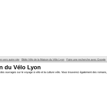
en vers autre site
Biblio Vélo de la Maison du Vélo Lyon
Faire une recherche avec Google
on du Vélo Lyon
des ouvrages sur le voyage à vélo et la culture vélo. Vous trouverez également des romans, 