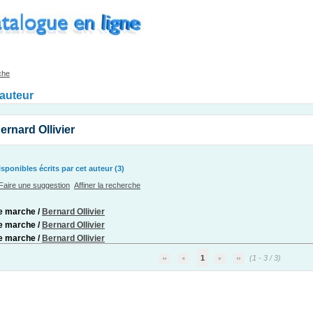
che
'auteur
ernard Ollivier
ponibles écrits par cet auteur (3)
Faire une suggestion
Affiner la recherche
e marche
/
Bernard Ollivier
e marche
/
Bernard Ollivier
e marche
/
Bernard Ollivier
1
(1 - 3 / 3)