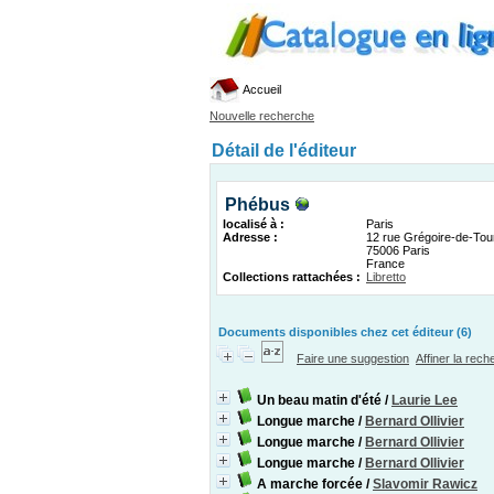
Accueil
Nouvelle recherche
Détail de l'éditeur
Phébus
localisé à :
Paris
Adresse :
12 rue Grégoire-de-Tou
75006 Paris
France
Collections rattachées :
Libretto
Documents disponibles chez cet éditeur (6)
Faire une suggestion
Affiner la rec
Un beau matin d'été
/
Laurie Lee
Longue marche
/
Bernard Ollivier
Longue marche
/
Bernard Ollivier
Longue marche
/
Bernard Ollivier
A marche forcée
/
Slavomir Rawicz