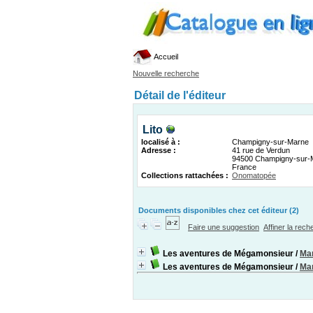
Accueil
Nouvelle recherche
Détail de l'éditeur
Lito
localisé à :
Champigny-sur-Marne
Adresse :
41 rue de Verdun
94500 Champigny-sur-
France
Collections rattachées :
Onomatopée
Documents disponibles chez cet éditeur (2)
Faire une suggestion
Affiner la rec
Les aventures de Mégamonsieur
/
Mar
Les aventures de Mégamonsieur
/
Mar