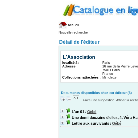
Accueil
Nouvelle recherche
Détail de l'éditeur
L'Association
localisé à :
Paris
Adresse :
16 rue de la Pierre Lev
75011 Paris
France
Collections rattachées :
Mimolette
Documents disponibles chez cet éditeur (3)
Faire une suggestion
Affiner la rec
L'an 01
/
Gébé
Une demi-douzaine d'elles, 4. Véra Ha
Lettre aux survivants
/
Gébé