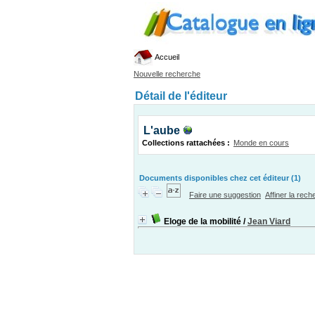
Accueil
Nouvelle recherche
Détail de l'éditeur
L'aube
Collections rattachées :
Monde en cours
Documents disponibles chez cet éditeur (1)
Faire une suggestion
Affiner la rec
Eloge de la mobilité
/
Jean Viard