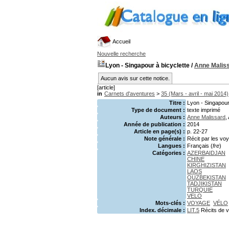
Accueil
Nouvelle recherche
Lyon - Singapour à bicyclette
/
Anne Malis
Aucun avis sur cette notice.
[article]
in
Carnets d'aventures
>
35 (Mars - avril - mai 2014)
Titre :
Lyon - Singapour
Type de document :
texte imprimé
Auteurs :
Anne Malissard
,
Année de publication :
2014
Article en page(s) :
p. 22-27
Note générale :
Récit par les vo
Langues :
Français (
fre
)
Catégories :
AZERBAIDJAN
CHINE
KIRGHIZISTAN
LAOS
OUZBEKISTAN
TADJIKISTAN
TURQUIE
VELO
Mots-clés :
VOYAGE
VÉLO
Index. décimale :
LIT.5
Récits de 