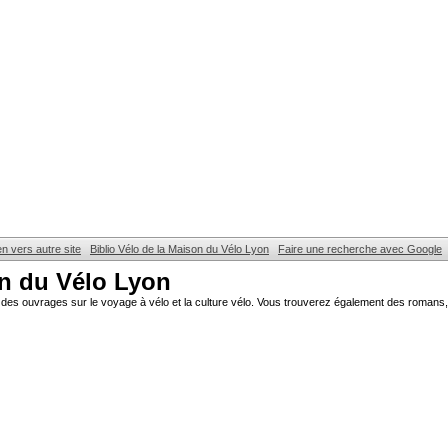
en vers autre site
Biblio Vélo de la Maison du Vélo Lyon
Faire une recherche avec Google
on du Vélo Lyon
des ouvrages sur le voyage à vélo et la culture vélo. Vous trouverez également des romans, 