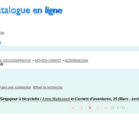
che
s
EX GEOGRAPHIQUE
>
MOYEN-ORIENT
>
AZERBAIDJAN
AN
Faire une suggestion
Affiner la recherche
 Singapour à bicyclette
/
Anne Malissard
in Carnets d'aventures, 35 (Mars - avri
1
(1 - 1 / 1)