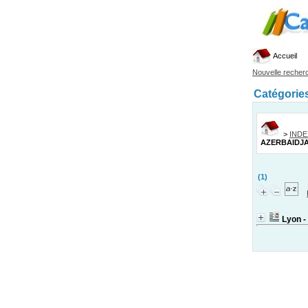
Accueil
Nouvelle recher
Catégorie
>
IND
AZERBAIDJ
(1)
Lyon -