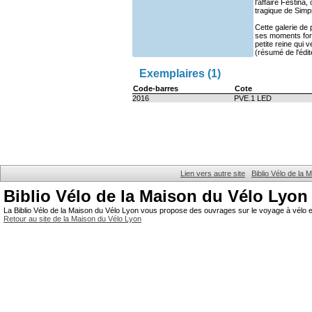
l'affaire Festina
tragique de Sim
Cette galerie de 
ses moments fort
petite reine qui
(résumé de l'édit
Exemplaires (1)
Code-barres
Cote
2016
PVE.1 LED
Lien vers autre site
Biblio Vélo de la
Biblio Vélo de la Maison du Vélo Lyon
La Biblio Vélo de la Maison du Vélo Lyon vous propose des ouvrages sur le voyage à vélo et
Retour au site de la Maison du Vélo Lyon