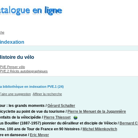
che
'indexation
istoire du vélo
PVE Penser vélo
PVE.2 Récits autobiographiques
a bibliothèque en indexation PVE.1 (24)
Faire une suggestion
Affiner la recherche
our : les grands moments
/
Gérard Schaller
bicyclette au point de vue du tourisme
/
Pierre le Menuet de la Jugannière
enfaits de la vélocipédie
/
Pierre Thiesset
us Bouillier (1887-1957) pionnier du dérailleur et disciple de Vélocio
/
Bernard C
me. 100 ans de Tour de France en 90 histoires
/
Michel Milenkovitch
re en danseuse
/
Eric Meyer