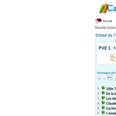
Accueil
Nouvelle recher
Détail de l
PVE.1 : H
Ouvrages de l
100e T
De la 
Les bi
Claudi
Cyclis
L'empi