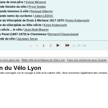
tane de mon père
/
Sylvie Méneret
nde histoire du vélo
/
Pryor Dodge
rands hommes à vélo
/
Renaud Alberny
ands noms du cyclisme
/
Julien LEDUC
re du Vélocipède de Drais à Michaux 1817-1870
/
Keizo Kobayashi
re du vélocipède au XIXe siècle
/
Keizo Kobayashi
n siècle ... le vélo
/
Jean-Noël Mouret
 Panel (1887-1970) le Chemineau
/
Bernard Chaussinand
de du vélo
/
Jacques Seray
1
2
(1 - 15 / 24)
en vers autre site
Biblio Vélo de la Maison du Vélo Lyon
Faire une recherche avec Google
on du Vélo Lyon
des ouvrages sur le voyage à vélo et la culture vélo. Vous trouverez également des romans, 