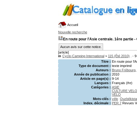
Accueil
Nouvelle recherche
En route pour l'Asie centrale. 1ère partie
Aucun avis sur cette notice.
[article]
in
Cyclo-Camping International
>
115 (Été 2010)
. - 9
Titre :
En route pour l'
Type de document :
texte imprimé
Auteurs :
Bruno Frébourg
,
Année de publication :
2010
Article en page(s) :
9-14
Langues :
Français (
fre
)
Catégories :
ASIE
CULTURE VEL
VELO
Mots-clés :
vélo
Ouzbékist
Index. décimale :
PER.7
Revues V