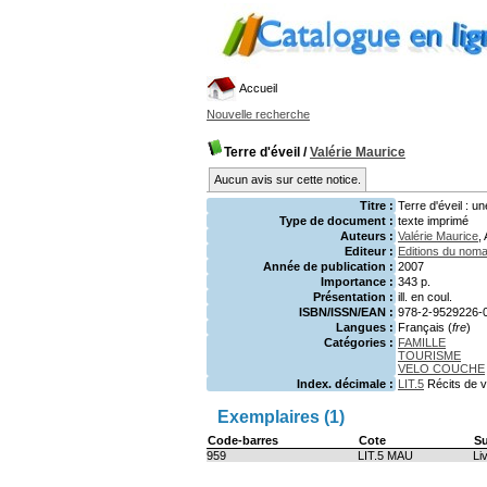
Accueil
Nouvelle recherche
Terre d'éveil
/
Valérie Maurice
Aucun avis sur cette notice.
Titre :
Terre d'éveil : 
Type de document :
texte imprimé
Auteurs :
Valérie Maurice
,
Editeur :
Editions du nom
Année de publication :
2007
Importance :
343 p.
Présentation :
ill. en coul.
ISBN/ISSN/EAN :
978-2-9529226-
Langues :
Français (
fre
)
Catégories :
FAMILLE
TOURISME
VELO COUCHE
Index. décimale :
LIT.5
Récits de 
Exemplaires (1)
Code-barres
Cote
S
959
LIT.5 MAU
Li