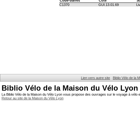
Code-barres
Cote
S
C1370
GUI.13.01.69
Li
Lien vers autre site
Biblio Vélo de la
Biblio Vélo de la Maison du Vélo Lyon
La Biblio Vélo de la Maison du Vélo Lyon vous propose des ouvrages sur le voyage à vélo et
Retour au site de la Maison du Vélo Lyon