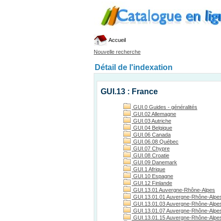
Accueil
Nouvelle recherche
Détail de l'indexation
GUI.13 : France
GUI.0 Guides - généralités
GUI.02 Allemagne
GUI.03 Autriche
GUI.04 Belgique
GUI.06 Canada
GUI.06.08 Québec
GUI.07 Chypre
GUI.08 Croatie
GUI.09 Danemark
GUI.1 Afrique
GUI.10 Espagne
GUI.12 Finlande
GUI.13.01 Auvergne-Rhône-Alpes
GUI.13.01.01 Auvergne-Rhône-Alpes
GUI.13.01.03 Auvergne-Rhône-Alpes, 
GUI.13.01.07 Auvergne-Rhône-Alpes
GUI.13.01.15 Auvergne-Rhône-Alpes