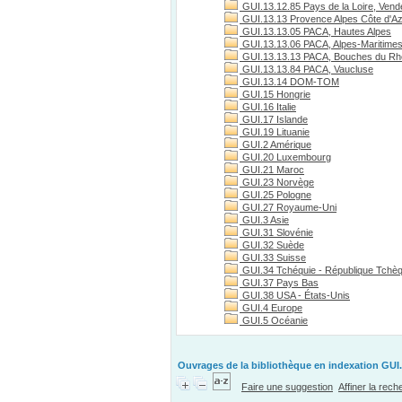
GUI.13.12.85 Pays de la Loire, Vend
GUI.13.13 Provence Alpes Côte d'A
GUI.13.13.05 PACA, Hautes Alpes
GUI.13.13.06 PACA, Alpes-Maritime
GUI.13.13.13 PACA, Bouches du R
GUI.13.13.84 PACA, Vaucluse
GUI.13.14 DOM-TOM
GUI.15 Hongrie
GUI.16 Italie
GUI.17 Islande
GUI.19 Lituanie
GUI.2 Amérique
GUI.20 Luxembourg
GUI.21 Maroc
GUI.23 Norvège
GUI.25 Pologne
GUI.27 Royaume-Uni
GUI.3 Asie
GUI.31 Slovénie
GUI.32 Suède
GUI.33 Suisse
GUI.34 Tchéquie - République Tchè
GUI.37 Pays Bas
GUI.38 USA - États-Unis
GUI.4 Europe
GUI.5 Océanie
Ouvrages de la bibliothèque en indexation GUI.
Faire une suggestion
Affiner la rec