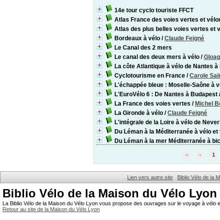
14e tour cyclo touriste FFCT
Atlas France des voies vertes et vélo
Atlas des plus belles voies vertes et
Bordeaux à vélo
/
Claude Feigné
Le Canal des 2 mers
Le canal des deux mers à vélo
/
Gloag
La côte Atlantique à vélo de Nantes 
Cyclotourisme en France
/
Carole Sai
L'échappée bleue : Moselle-Saône à v
L'EuroVélo 6 : De Nantes à Budapest
La France des voies vertes
/
Michel B
La Gironde à vélo
/
Claude Feigné
L'intégrale de la Loire à vélo de Never
Du Léman à la Méditerranée à vélo et 
Du Léman à la mer Méditerranée à bic
1
Lien vers autre site
Biblio Vélo de la
Biblio Vélo de la Maison du Vélo Lyon
La Biblio Vélo de la Maison du Vélo Lyon vous propose des ouvrages sur le voyage à vélo et
Retour au site de la Maison du Vélo Lyon