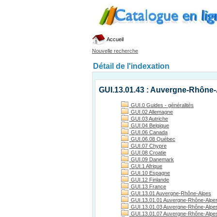
Accueil
Nouvelle recherche
Détail de l'indexation
GUI.13.01.43 : Auvergne-Rhône-
GUI.0 Guides - généralités
GUI.02 Allemagne
GUI.03 Autriche
GUI.04 Belgique
GUI.06 Canada
GUI.06.08 Québec
GUI.07 Chypre
GUI.08 Croatie
GUI.09 Danemark
GUI.1 Afrique
GUI.10 Espagne
GUI.12 Finlande
GUI.13 France
GUI.13.01 Auvergne-Rhône-Alpes
GUI.13.01.01 Auvergne-Rhône-Alpes
GUI.13.01.03 Auvergne-Rhône-Alpes, 
GUI.13.01.07 Auvergne-Rhône-Alpes