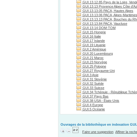
GUI.13.12.85 Pays de la Loire, Vend
GUI.13.13 Provence Alpes Côte d'A
GUI.13.13.05 PACA, Hautes Alpes
GUI.13.13.06 PACA, Alpes-Maritime
GUI.13.13.13 PACA, Bouches du R
GUI.13.13.84 PACA, Vaucluse
GUI.13.14 DOM-TOM
GUI.15 Hongrie
GUI.16 Italie
GUI.17 Islande
GUI.19 Lituanie
GUI.2 Amérique
GUI.20 Luxembourg
GUI.21 Maroc
GUI.23 Norvège
GUI.25 Pologne
GUI.27 Royaume-Uni
GUI.3 Asie
GUI.31 Slovénie
GUI.32 Suède
GUI.33 Suisse
GUI.34 Tchéquie - République Tchè
GUI.37 Pays Bas
GUI.38 USA - États-Unis
GUI.4 Europe
GUI.5 Océanie
Ouvrages de la bibliothèque en indexation GUI.
Faire une suggestion
Affiner la rec