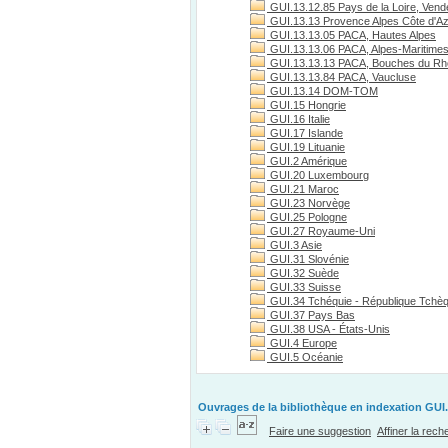
GUI.13.12.85 Pays de la Loire, Vend
GUI.13.13 Provence Alpes Côte d'A
GUI.13.13.05 PACA, Hautes Alpes
GUI.13.13.06 PACA, Alpes-Maritime
GUI.13.13.13 PACA, Bouches du R
GUI.13.13.84 PACA, Vaucluse
GUI.13.14 DOM-TOM
GUI.15 Hongrie
GUI.16 Italie
GUI.17 Islande
GUI.19 Lituanie
GUI.2 Amérique
GUI.20 Luxembourg
GUI.21 Maroc
GUI.23 Norvège
GUI.25 Pologne
GUI.27 Royaume-Uni
GUI.3 Asie
GUI.31 Slovénie
GUI.32 Suède
GUI.33 Suisse
GUI.34 Tchéquie - République Tchè
GUI.37 Pays Bas
GUI.38 USA - États-Unis
GUI.4 Europe
GUI.5 Océanie
Ouvrages de la bibliothèque en indexation GUI.
Faire une suggestion
Affiner la rec