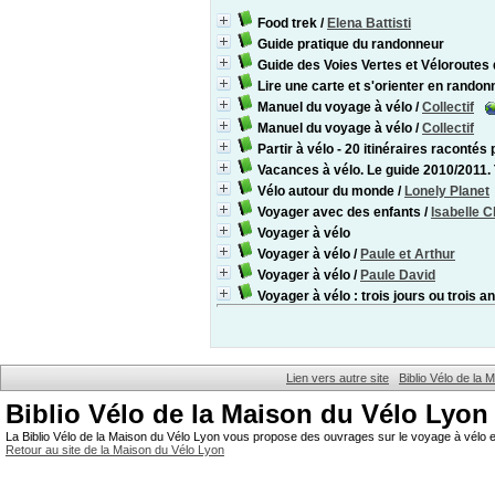
Food trek
/
Elena Battisti
Guide pratique du randonneur
Guide des Voies Vertes et Véloroutes
Lire une carte et s'orienter en rando
Manuel du voyage à vélo
/
Collectif
Manuel du voyage à vélo
/
Collectif
Partir à vélo - 20 itinéraires raconté
Vacances à vélo. Le guide 2010/2011.
Vélo autour du monde
/
Lonely Planet
Voyager avec des enfants
/
Isabelle 
Voyager à vélo
Voyager à vélo
/
Paule et Arthur
Voyager à vélo
/
Paule David
Voyager à vélo : trois jours ou trois a
Lien vers autre site
Biblio Vélo de la
Biblio Vélo de la Maison du Vélo Lyon
La Biblio Vélo de la Maison du Vélo Lyon vous propose des ouvrages sur le voyage à vélo et
Retour au site de la Maison du Vélo Lyon