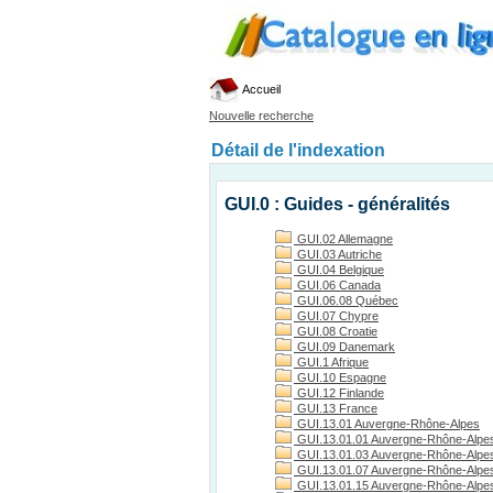
Accueil
Nouvelle recherche
Détail de l'indexation
GUI.0 : Guides - généralités
GUI.02 Allemagne
GUI.03 Autriche
GUI.04 Belgique
GUI.06 Canada
GUI.06.08 Québec
GUI.07 Chypre
GUI.08 Croatie
GUI.09 Danemark
GUI.1 Afrique
GUI.10 Espagne
GUI.12 Finlande
GUI.13 France
GUI.13.01 Auvergne-Rhône-Alpes
GUI.13.01.01 Auvergne-Rhône-Alpes
GUI.13.01.03 Auvergne-Rhône-Alpes, 
GUI.13.01.07 Auvergne-Rhône-Alpes
GUI.13.01.15 Auvergne-Rhône-Alpes