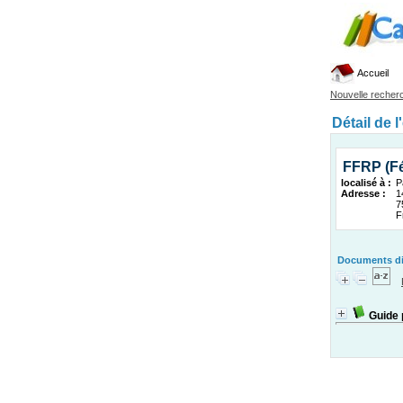
Accueil
Nouvelle recher
Détail de l
FFRP (Fé
localisé à :
P
Adresse :
1
7
F
Documents dis
Guide 