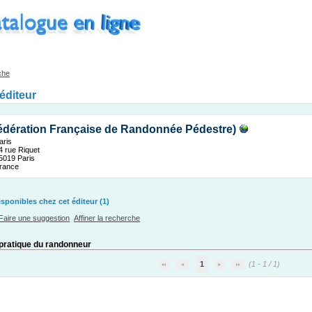
che
'éditeur
dération Française de Randonnée Pédestre)
aris
4 rue Riquet
5019 Paris
rance
ponibles chez cet éditeur (1)
Faire une suggestion
Affiner la recherche
pratique du randonneur
1
(1 - 1 / 1)