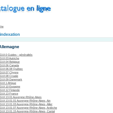
che
'indexation
 Allemagne
GUI.0 Guides - généralités
GUI.03 Autriche
GUI.04 Belgique
GUI.06 Canada
GUI.06.08 Québec
GUI.07 Chypre
GUI.08 Croatie
GUI.09 Danemark
GUI.1 Afrique
GUI.10 Espagne
GUI.12 Finlande
GUI.13 France
GUI.13.01 Auvergne-Rhône-Alpes
GUI.13.01.01 Auvergne-Rhône-Alpes, Ain
GUI.13.01.03 Auvergne-Rhône-Alpes, Allier
GUI.13.01.07 Auvergne-Rhône-Alpes, Ardèche
GUI.13.01.15 Auvergne-Rhône-Alpes, Cantal