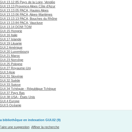
GUI.13.12.85 Pays de la Loire, Vendée
GUI.13.13 Provence Alpes Côte d'Azur
GUI.13.13.05 PACA, Hautes Alpes
GUI.13.13.06 PACA, Alpes-Maritimes
GUI.13.13.13 PACA, Bouches du Rhône
GUI.13.13.84 PACA, Vaucluse
GUI.13.14 DOM-TOM
GUI.15 Hongrie
GUI.16 Italie
GUI.17 Islande
GUI.19 Lituanie
GUI.2 Amérique
GUI.20 Luxembourg
GUI.21 Maroc
GUI.23 Norvège
GUI.25 Pologne
GUI.27 Royaume-Uni
GUI.3 Asie
GUI.31 Slovénie
GUI.32 Suède
GUI.33 Suisse
GUI.34 Tchéquie - République Tchèque
GUI.37 Pays Bas
GUI.38 USA - États-Unis
GUI.4 Europe
GUI.5 Océanie
a bibliothèque en indexation GUI.02 (9)
Faire une suggestion
Affiner la recherche