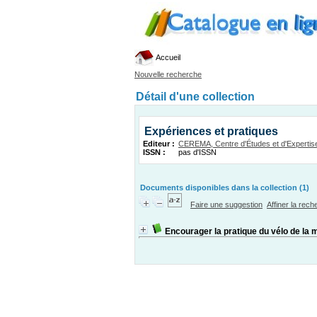
Accueil
Nouvelle recherche
Détail d'une collection
Expériences et pratiques
Editeur :
CEREMA, Centre d'Études et d'Expertise 
ISSN :
pas d'ISSN
Documents disponibles dans la collection (1)
Faire une suggestion
Affiner la rec
Encourager la pratique du vélo de la 