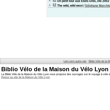
Un petit tour aux Etats-Unis, été 2002
The wild, wild west
/
Stéphane Marchio
Lien vers autre site
Biblio Vélo de la
Biblio Vélo de la Maison du Vélo Lyon
La Biblio Vélo de la Maison du Vélo Lyon vous propose des ouvrages sur le voyage à vélo et
Retour au site de la Maison du Vélo Lyon