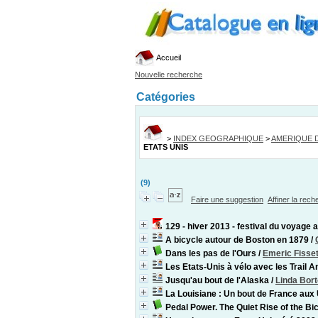
Accueil
Nouvelle recherche
Catégories
>
INDEX GEOGRAPHIQUE
>
AMERIQUE 
ETATS UNIS
(9)
Faire une suggestion
Affiner la rec
129 - hiver 2013 - festival du voyage 
A bicycle autour de Boston en 1879
/
Dans les pas de l'Ours
/
Emeric Fisse
Les Etats-Unis à vélo avec les Trail A
Jusqu'au bout de l'Alaska
/
Linda Bort
La Louisiane : Un bout de France au
Pedal Power. The Quiet Rise of the Bi