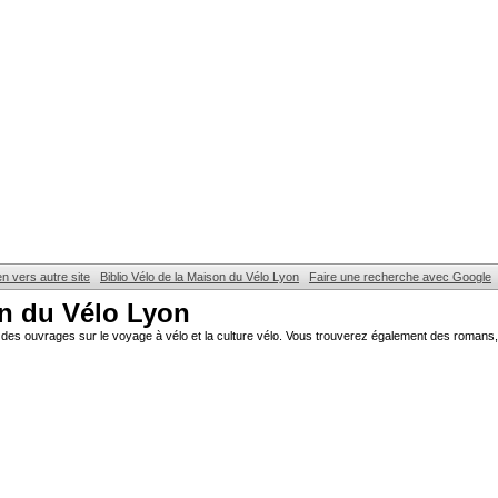
en vers autre site
Biblio Vélo de la Maison du Vélo Lyon
Faire une recherche avec Google
on du Vélo Lyon
des ouvrages sur le voyage à vélo et la culture vélo. Vous trouverez également des romans, 