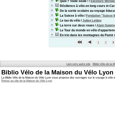
Quoi ? Toute seule !
/
Eléonore Wenge
Résilience à vélo en long cours
in Car
De la sortie scolaire au voyage éducat
La Suisse à vélo
/
Fondation "Suisse 
Le tao du vélo
/
Julien Leblay
La terre sur deux roues
/
Alain Guigny
Le Tour du monde en vélo d'appartem
En trio dans les montagnes du Pamir
1
2
3
Lien vers autre site
Biblio Vélo de la
Biblio Vélo de la Maison du Vélo Lyon
La Biblio Vélo de la Maison du Vélo Lyon vous propose des ouvrages sur le voyage à vélo et
Retour au site de la Maison du Vélo Lyon