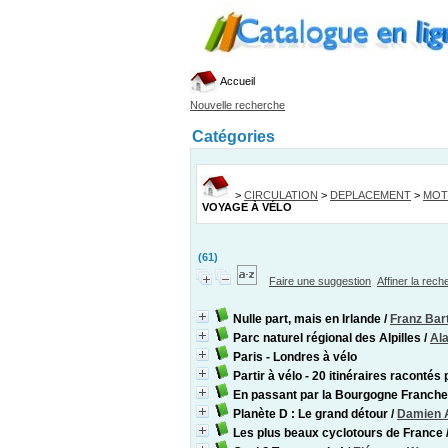
Accueil
Nouvelle recherche
Catégories
>
CIRCULATION
>
DEPLACEMENT
>
MOT
VOYAGE À VÉLO
(61)
Faire une suggestion
Affiner la rec
Nulle part, mais en Irlande
/
Franz Bart
Parc naturel régional des Alpilles
/
Al
Paris - Londres à vélo
Partir à vélo - 20 itinéraires raconté
En passant par la Bourgogne Franch
Planète D : Le grand détour
/
Damien 
Les plus beaux cyclotours de France