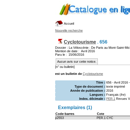
Accueil
Nouvelle recherche
Cyclotourisme
.
656
Dossier : La Véloscénie : De Paris au Mont-Saint-Mic
Mention de date : Avril 2016
Paru le : 15/06/2016
Aucun avis sur cette notice.
[n° ou bulletin]
est un bulletin de
Cyclotourisme
Titre :
656 - Avril 2016 
Type de document :
texte imprimé
Année de publication :
2016
Langues :
Français (
fre
)
Index. décimale :
PER.1
Revues Vé
Exemplaires (1)
Code-barres
Cote
p2553
PER.1 CYC