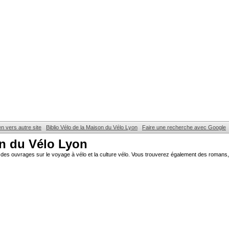
en vers autre site
Biblio Vélo de la Maison du Vélo Lyon
Faire une recherche avec Google
on du Vélo Lyon
des ouvrages sur le voyage à vélo et la culture vélo. Vous trouverez également des romans, 