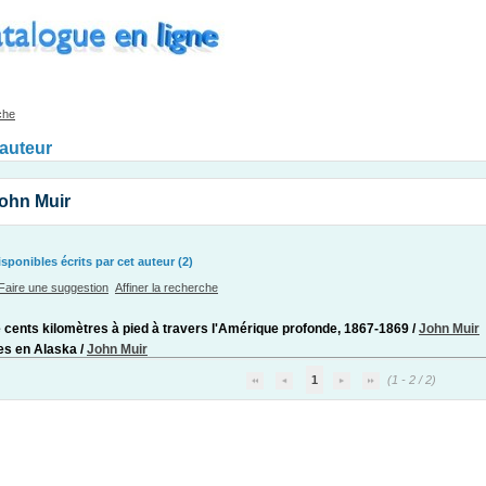
che
'auteur
ohn Muir
ponibles écrits par cet auteur (2)
Faire une suggestion
Affiner la recherche
 cents kilomètres à pied à travers l'Amérique profonde, 1867-1869
/
John Muir
es en Alaska
/
John Muir
1
(1 - 2 / 2)