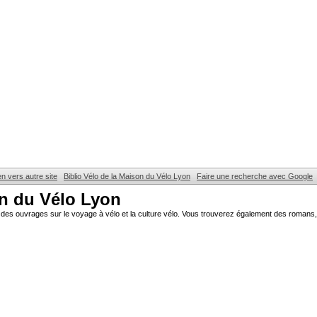
en vers autre site
Biblio Vélo de la Maison du Vélo Lyon
Faire une recherche avec Google
on du Vélo Lyon
des ouvrages sur le voyage à vélo et la culture vélo. Vous trouverez également des romans, 