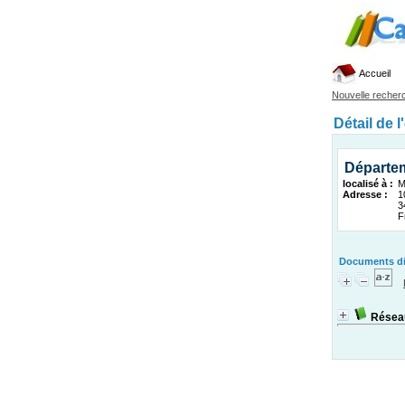
Accueil
Nouvelle recher
Détail de l
Départem
localisé à :
M
Adresse :
1
3
F
Documents dis
Réseau