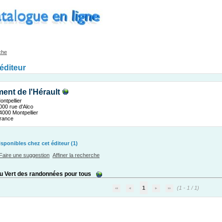
che
'éditeur
ent de l'Hérault
ontpellier
000 rue d'Alco
4000 Montpellier
rance
ponibles chez cet éditeur (1)
Faire une suggestion
Affiner la recherche
 Vert des randonnées pour tous
1
(1 - 1 / 1)