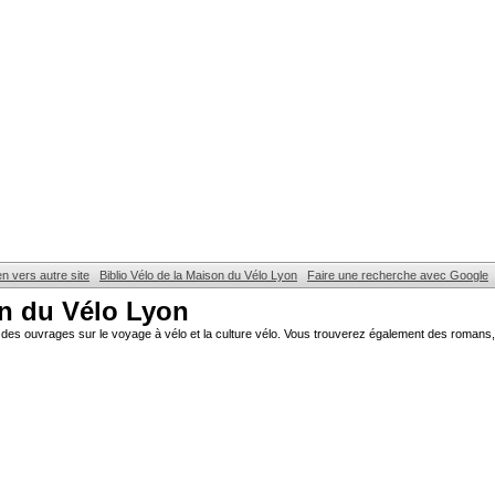
en vers autre site
Biblio Vélo de la Maison du Vélo Lyon
Faire une recherche avec Google
on du Vélo Lyon
des ouvrages sur le voyage à vélo et la culture vélo. Vous trouverez également des romans, 