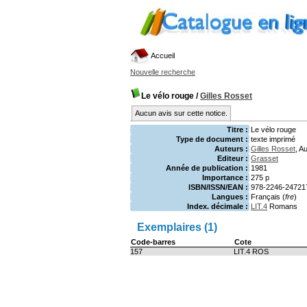
Accueil
Nouvelle recherche
Le vélo rouge
/
Gilles Rosset
Aucun avis sur cette notice.
Titre :
Le vélo rouge
Type de document :
texte imprimé
Auteurs :
Gilles Rosset
, A
Editeur :
Grasset
Année de publication :
1981
Importance :
275 p
ISBN/ISSN/EAN :
978-2246-24721
Langues :
Français (
fre
)
Index. décimale :
LIT.4
Romans
Exemplaires (1)
Code-barres
Cote
157
LIT.4 ROS