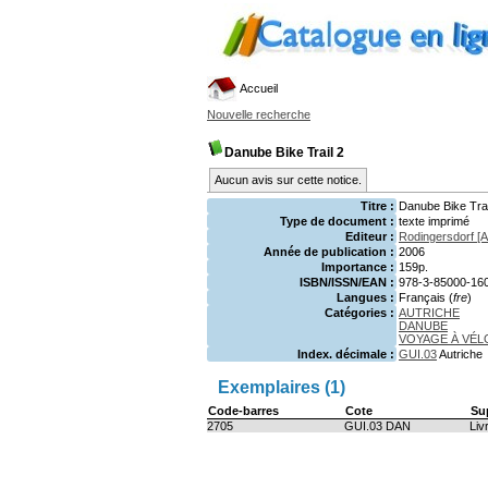
Accueil
Nouvelle recherche
Danube Bike Trail 2
Aucun avis sur cette notice.
Titre :
Danube Bike Trai
Type de document :
texte imprimé
Editeur :
Rodingersdorf [A
Année de publication :
2006
Importance :
159p.
ISBN/ISSN/EAN :
978-3-85000-16
Langues :
Français (
fre
)
Catégories :
AUTRICHE
DANUBE
VOYAGE À VÉL
Index. décimale :
GUI.03
Autriche
Exemplaires (1)
Code-barres
Cote
Su
2705
GUI.03 DAN
Liv