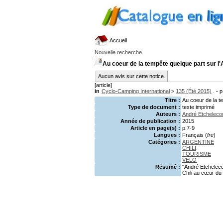
Accueil
Nouvelle recherche
Au coeur de la tempête quelque part sur l'A
Aucun avis sur cette notice.
[article]
in
Cyclo-Camping International
>
135 (Été 2015)
. - p
Titre :
Au coeur de la te
Type de document :
texte imprimé
Auteurs :
André Etcheleco
Année de publication :
2015
Article en page(s) :
p.7-9
Langues :
Français (
fre
)
Catégories :
ARGENTINE
CHILI
TOURISME
VELO
Résumé :
"André Etchelecou
Chili au cœur du