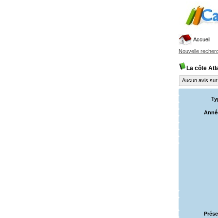
Accueil
Nouvelle recher
La côte Atl
Aucun avis sur 
Ty
Année
Prése