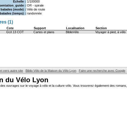
Echelle :
1/100000
sentation_guide :
OR - spirale
 balades (mode) :
Vélo de route
balades (temps) :
randonnée
es (1)
Cote
Support
Localisation
Section
GUI.13 COT
Cartes et plans
BiblioVélo
Voyager à pied, à vélo
en vers autre site
Biblio Vélo de la Maison du Vélo Lyon
Faire une recherche avec Google
on du Vélo Lyon
des ouvrages sur le voyage à vélo et la culture vélo. Vous trouverez également des romans, 