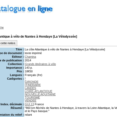
che
antique à vélo de Nantes à Hendaye [La Vélodyssée]
cette notice.
Titre :
La côte Atlantique à vélo de Nantes à Hendaye [La Vélodyssée]
pe de document :
texte imprimé
Editeur :
Chamina
 de publication :
2014
Collection :
Grands itinéraires à vélo
Importance :
143 p.
Prix :
18€50
Langues :
Français (
fre
)
Catégories :
*
GIRONDE
ITINERAIRE
LANDES
LOIRE-ATLANTIQUE
NOUVELLE AQUITAINE
TOURISME
VENDEE
Index. décimale :
GUI.13
France
Résumé :
"860 km fléchés de Nantes à Hendaye, à travers la Loire-Atlantique, la V
et le Pays basque."
ntation du relief :
néant