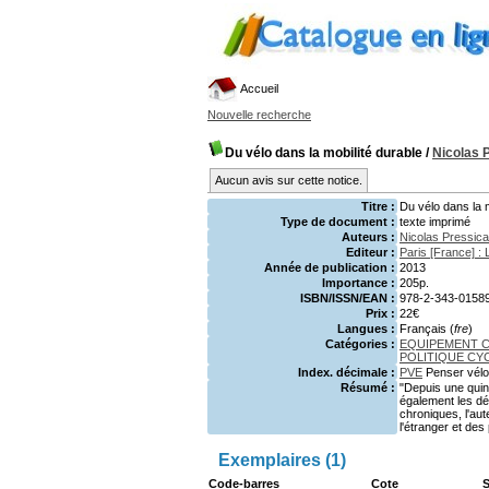
Accueil
Nouvelle recherche
Du vélo dans la mobilité durable
/
Nicolas 
Aucun avis sur cette notice.
Titre :
Du vélo dans la m
Type de document :
texte imprimé
Auteurs :
Nicolas Pressic
Editeur :
Paris [France] :
Année de publication :
2013
Importance :
205p.
ISBN/ISSN/EAN :
978-2-343-0158
Prix :
22€
Langues :
Français (
fre
)
Catégories :
EQUIPEMENT 
POLITIQUE CY
Index. décimale :
PVE
Penser vélo
Résumé :
"Depuis une quin
également les dép
chroniques, l'au
l'étranger et des
Exemplaires (1)
Code-barres
Cote