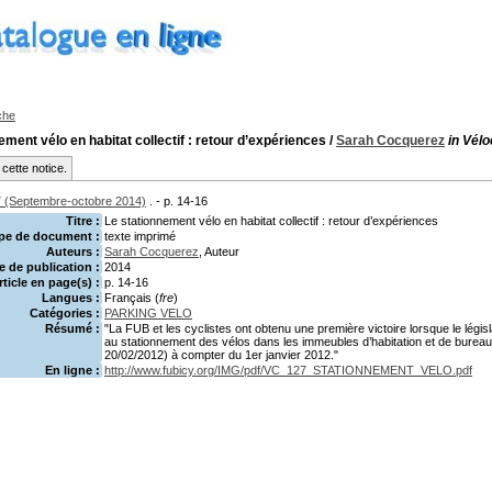
che
ement vélo en habitat collectif : retour d’expériences
/
Sarah Cocquerez
in Vél
cette notice.
 (Septembre-octobre 2014)
. - p. 14-16
Titre :
Le stationnement vélo en habitat collectif : retour d’expériences
pe de document :
texte imprimé
Auteurs :
Sarah Cocquerez
, Auteur
 de publication :
2014
rticle en page(s) :
p. 14-16
Langues :
Français (
fre
)
Catégories :
PARKING VELO
Résumé :
"La FUB et les cyclistes ont obtenu une première victoire lorsque le législ
au stationnement des vélos dans les immeubles d’habitation et de bureau
20/02/2012) à compter du 1er janvier 2012."
En ligne :
http://www.fubicy.org/IMG/pdf/VC_127_STATIONNEMENT_VELO.pdf