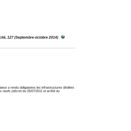
ocité, 127 (Septembre-octobre 2014)
ateur a rendu obligatoires les infrastructures dédiées
x neufs (décret du 25/07/2011 et arrêté du