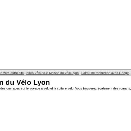
en vers autre site
Biblio Vélo de la Maison du Vélo Lyon
Faire une recherche avec Google
on du Vélo Lyon
des ouvrages sur le voyage à vélo et la culture vélo. Vous trouverez également des romans, 