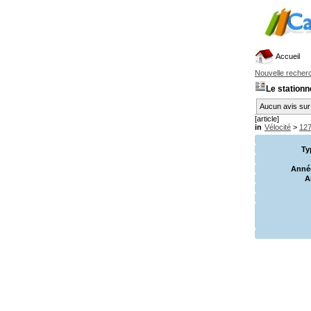
Accueil
Nouvelle recher
Le stationn
Aucun avis sur 
[article]
in
Vélocité
>
127
Ty
Année
A