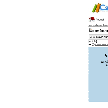
Accueil
Nouvelle recher
Biomécaniq
Aucun avis sur 
[article]
in
Cyclotourism
Ty
Année
A