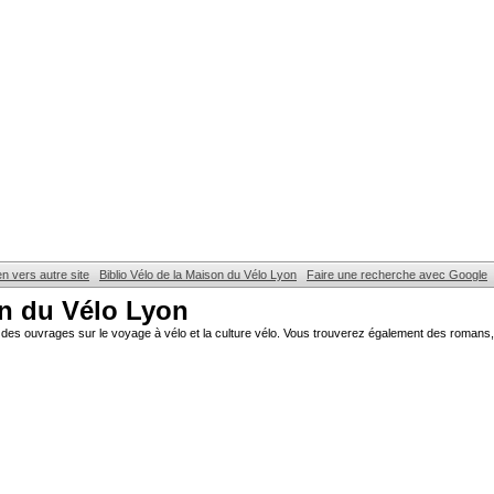
en vers autre site
Biblio Vélo de la Maison du Vélo Lyon
Faire une recherche avec Google
on du Vélo Lyon
des ouvrages sur le voyage à vélo et la culture vélo. Vous trouverez également des romans, 