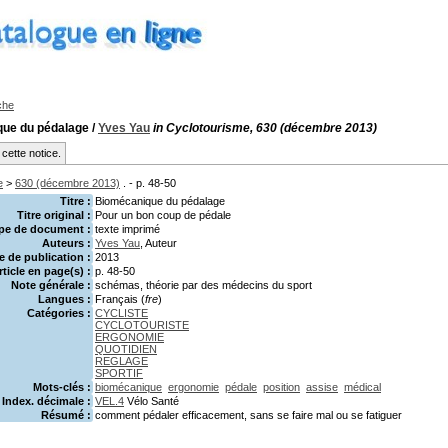
che
ue du pédalage
/
Yves Yau
in Cyclotourisme, 630 (décembre 2013)
cette notice.
e
>
630 (décembre 2013)
. - p. 48-50
Titre :
Biomécanique du pédalage
Titre original :
Pour un bon coup de pédale
pe de document :
texte imprimé
Auteurs :
Yves Yau
, Auteur
 de publication :
2013
rticle en page(s) :
p. 48-50
Note générale :
schémas, théorie par des médecins du sport
Langues :
Français (
fre
)
Catégories :
CYCLISTE
CYCLOTOURISTE
ERGONOMIE
QUOTIDIEN
REGLAGE
SPORTIF
Mots-clés :
biomécanique
ergonomie
pédale
position
assise
médical
Index. décimale :
VEL.4
Vélo Santé
Résumé :
comment pédaler efficacement, sans se faire mal ou se fatiguer