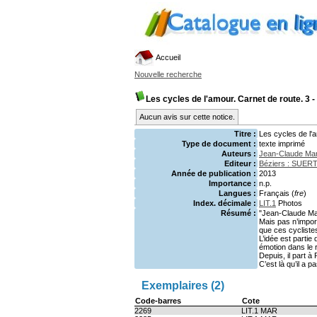
Accueil
Nouvelle recherche
Les cycles de l'amour. Carnet de route. 3 - 
Aucun avis sur cette notice.
Titre :
Les cycles de l'a
Type de document :
texte imprimé
Auteurs :
Jean-Claude Mar
Editeur :
Béziers : SUER
Année de publication :
2013
Importance :
n.p.
Langues :
Français (
fre
)
Index. décimale :
LIT.1
Photos
Résumé :
"Jean-Claude Mar
Mais pas n’import
que ces cycliste
L’idée est partie
émotion dans le 
Depuis, il part 
C’est là qu’il a 
Exemplaires (2)
Code-barres
Cote
2269
LIT.1 MAR