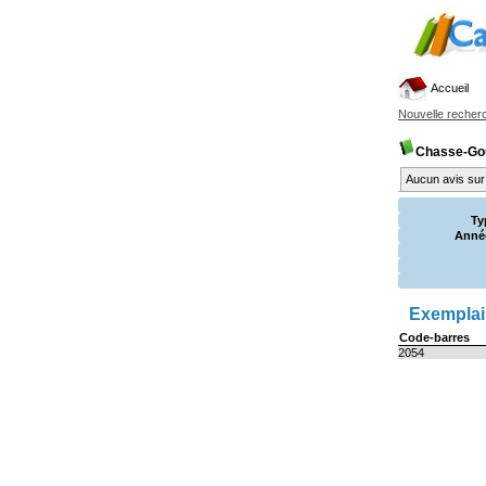
Accueil
Nouvelle recher
Chasse-Gou
Aucun avis sur 
Ty
Année
Exemplair
Code-barres
2054