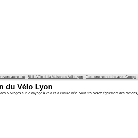
en vers autre site
Biblio Vélo de la Maison du Vélo Lyon
Faire une recherche avec Google
on du Vélo Lyon
des ouvrages sur le voyage à vélo et la culture vélo. Vous trouverez également des romans, 