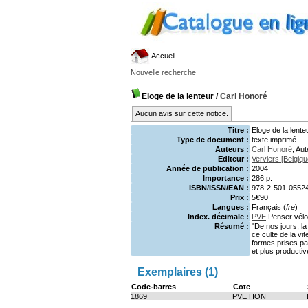
Accueil
Nouvelle recherche
Eloge de la lenteur
/
Carl Honoré
Aucun avis sur cette notice.
Titre :
Eloge de la lenteu
Type de document :
texte imprimé
Auteurs :
Carl Honoré
, Au
Editeur :
Verviers [Belgiq
Année de publication :
2004
Importance :
286 p.
ISBN/ISSN/EAN :
978-2-501-0552
Prix :
5€90
Langues :
Français (
fre
)
Index. décimale :
PVE
Penser vélo
Résumé :
"De nos jours, l
ce culte de la vi
formes prises pa
et plus productiv
Exemplaires (1)
Code-barres
Cote
1869
PVE HON