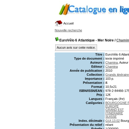
Accueil
Nouvelle recherche
EuroVélo 6 Atlantique - Mer Noire
/
Chamin
Aucun avis sur cette notice.
Titre :
EuroVélo 6 Atlan
Type de document :
texte imprimé
Auteurs :
Chamina
, Auteur
Editeur :
Chamina
Année de publication :
2010
Collection :
Grands itinéraire
Importance :
103 p.
Présentation :
ill.
Format :
10,5x21
ISBN/ISSN/EAN :
978-2-84466-17
Prix :
12€
Langues :
Français (
fre
)
Catégories :
BOURGOGNE 
EUROPE
GRAND EST
ITINERAIRE
SUISSE
Index. décimale :
GUI.13.02
Bour
Présentation du relief :
néant
Echelle :
1/200000