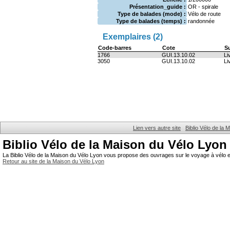
Présentation_guide :
OR - spirale
Type de balades (mode) :
Vélo de route
Type de balades (temps) :
randonnée
Exemplaires (2)
Code-barres
Cote
S
1766
GUI.13.10.02
Li
3050
GUI.13.10.02
Li
Lien vers autre site
Biblio Vélo de la
Biblio Vélo de la Maison du Vélo Lyon
La Biblio Vélo de la Maison du Vélo Lyon vous propose des ouvrages sur le voyage à vélo et
Retour au site de la Maison du Vélo Lyon