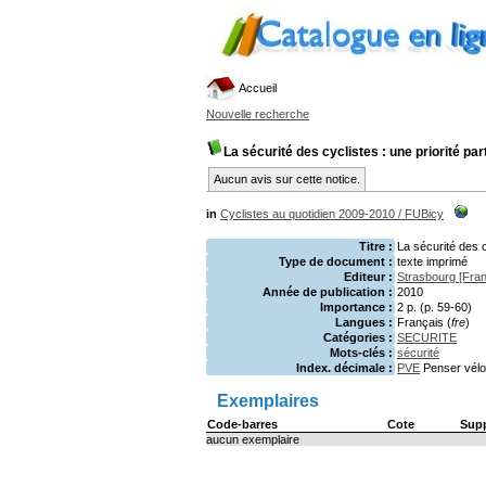
Accueil
Nouvelle recherche
La sécurité des cyclistes : une priorité pa
Aucun avis sur cette notice.
in
Cyclistes au quotidien 2009-2010
/
FUBicy
Titre :
La sécurité des c
Type de document :
texte imprimé
Editeur :
Strasbourg [Fran
Année de publication :
2010
Importance :
2 p. (p. 59-60)
Langues :
Français (
fre
)
Catégories :
SECURITE
Mots-clés :
sécurité
Index. décimale :
PVE
Penser vélo
Exemplaires
Code-barres
Cote
Sup
aucun exemplaire