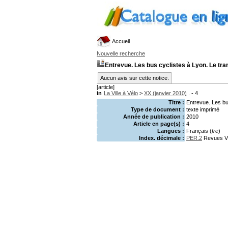
Accueil
Nouvelle recherche
Entrevue. Les bus cyclistes à Lyon. Le tr
Aucun avis sur cette notice.
[article]
in
La Ville à Vélo
>
XX (janvier 2010)
. - 4
Titre :
Entrevue. Les bu
Type de document :
texte imprimé
Année de publication :
2010
Article en page(s) :
4
Langues :
Français (
fre
)
Index. décimale :
PER.2
Revues Vé