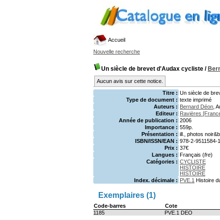
Accueil
Nouvelle recherche
Un siècle de brevet d'Audax cycliste
/
Ber
Aucun avis sur cette notice.
Titre :
Un siècle de bre
Type de document :
texte imprimé
Auteurs :
Bernard Déon
, A
Editeur :
Ravières [Franc
Année de publication :
2006
Importance :
559p.
Présentation :
ill., photos noir&
ISBN/ISSN/EAN :
978-2-9511584-
Prix :
37€
Langues :
Français (
fre
)
Catégories :
CYCLISTE
HISTOIRE
HISTOIRE
Index. décimale :
PVE.1
Histoire d
Exemplaires (1)
Code-barres
Cote
1185
PVE.1 DEO