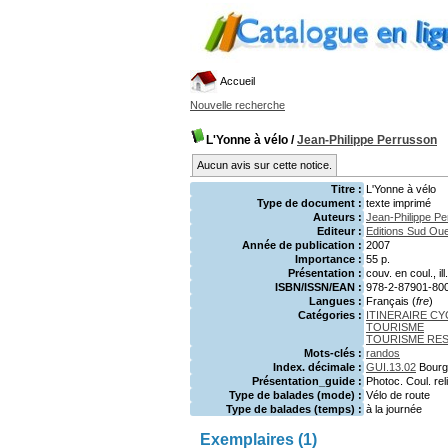
Accueil
Nouvelle recherche
L'Yonne à vélo
/
Jean-Philippe Perrusson
Aucun avis sur cette notice.
Titre :
L'Yonne à vélo
Type de document :
texte imprimé
Auteurs :
Jean-Philippe P
Editeur :
Editions Sud Ou
Année de publication :
2007
Importance :
55 p.
Présentation :
couv. en coul., il
ISBN/ISSN/EAN :
978-2-87901-80
Langues :
Français (
fre
)
Catégories :
ITINERAIRE C
TOURISME
TOURISME RE
Mots-clés :
randos
Index. décimale :
GUI.13.02
Bour
Présentation_guide :
Photoc. Coul. rel
Type de balades (mode) :
Vélo de route
Type de balades (temps) :
à la journée
Exemplaires (1)