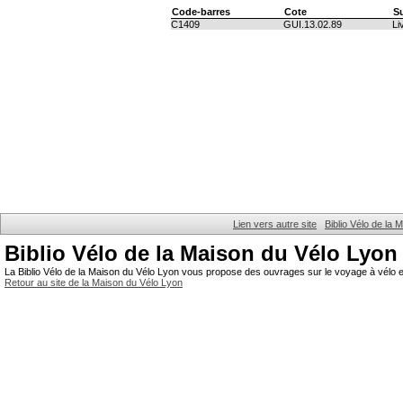
Code-barres
Cote
S
C1409
GUI.13.02.89
Li
Lien vers autre site
Biblio Vélo de la
Biblio Vélo de la Maison du Vélo Lyon
La Biblio Vélo de la Maison du Vélo Lyon vous propose des ouvrages sur le voyage à vélo et
Retour au site de la Maison du Vélo Lyon