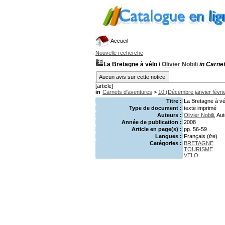
Accueil
Nouvelle recherche
La Bretagne à vélo
/
Olivier Nobili
in Carne
Aucun avis sur cette notice.
[article]
in
Carnets d'aventures
>
10 (Décembre janvier févri
Titre :
La Bretagne à vél
Type de document :
texte imprimé
Auteurs :
Olivier Nobili
, Au
Année de publication :
2008
Article en page(s) :
pp. 56-59
Langues :
Français (
fre
)
Catégories :
BRETAGNE
TOURISME
VELO