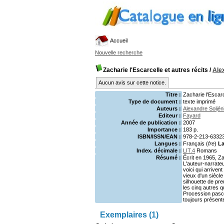
Accueil
Nouvelle recherche
Zacharie l'Escarcelle et autres récits
/
Ale
Aucun avis sur cette notice.
Titre :
Zacharie l'Escarc
Type de document :
texte imprimé
Auteurs :
Alexandre Soljén
Editeur :
Fayard
Année de publication :
2007
Importance :
183 p.
ISBN/ISSN/EAN :
978-2-213-6332
Langues :
Français (
fre
)
La
Index. décimale :
LIT.4
Romans
Résumé :
Écrit en 1965, Za
L'auteur-narrate
voici qui arriven
vieux d'un siècle
silhouette de pr
les cinq autres q
Procession pascal
toujours présente
Exemplaires (1)