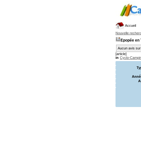
Accueil
Nouvelle recher
Epopée en 
Aucun avis sur 
[article]
in
Cyclo-Camping
Ty
Année
A