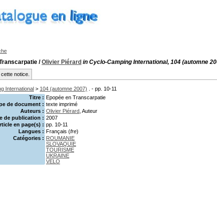
che
Transcarpatie
/
Olivier Piérard
in Cyclo-Camping International, 104 (automne 20
cette notice.
 International
>
104 (automne 2007)
. - pp. 10-11
Titre :
Epopée en Transcarpatie
pe de document :
texte imprimé
Auteurs :
Olivier Piérard
, Auteur
 de publication :
2007
rticle en page(s) :
pp. 10-11
Langues :
Français (
fre
)
Catégories :
ROUMANIE
SLOVAQUIE
TOURISME
UKRAINE
VELO