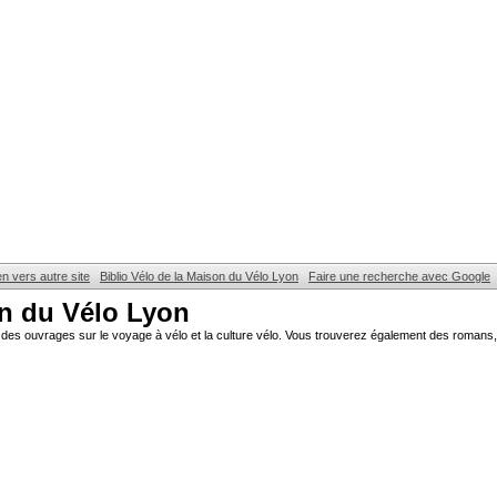
en vers autre site
Biblio Vélo de la Maison du Vélo Lyon
Faire une recherche avec Google
on du Vélo Lyon
des ouvrages sur le voyage à vélo et la culture vélo. Vous trouverez également des romans, 