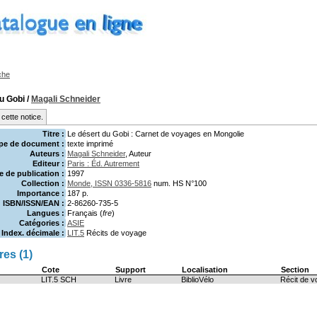
che
u Gobi
/
Magali Schneider
cette notice.
Titre :
Le désert du Gobi : Carnet de voyages en Mongolie
pe de document :
texte imprimé
Auteurs :
Magali Schneider
, Auteur
Editeur :
Paris : Éd. Autrement
 de publication :
1997
Collection :
Monde, ISSN 0336-5816
num. HS N°100
Importance :
187 p.
ISBN/ISSN/EAN :
2-86260-735-5
Langues :
Français (
fre
)
Catégories :
ASIE
Index. décimale :
LIT.5
Récits de voyage
es (1)
Cote
Support
Localisation
Section
LIT.5 SCH
Livre
BiblioVélo
Récit de 