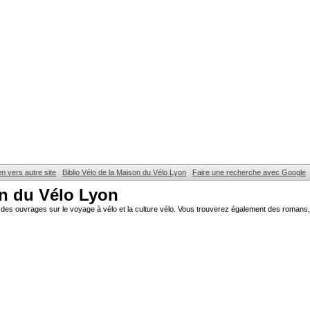
en vers autre site
Biblio Vélo de la Maison du Vélo Lyon
Faire une recherche avec Google
on du Vélo Lyon
des ouvrages sur le voyage à vélo et la culture vélo. Vous trouverez également des romans, 