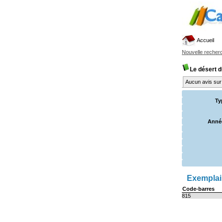
Accueil
Nouvelle recher
Le désert d
Aucun avis sur 
Ty
Année
Exemplair
Code-barres
815