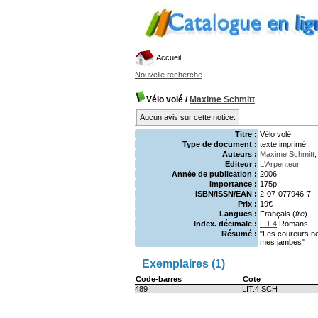
Accueil
Nouvelle recherche
Vélo volé
/
Maxime Schmitt
Aucun avis sur cette notice.
Titre :
Vélo volé
Type de document :
texte imprimé
Auteurs :
Maxime Schmitt
,
Editeur :
L'Arpenteur
Année de publication :
2006
Importance :
175p.
ISBN/ISSN/EAN :
2-07-077946-7
Prix :
19€
Langues :
Français (
fre
)
Index. décimale :
LIT.4
Romans
Résumé :
"Les coureurs ne
mes jambes"
Exemplaires (1)
Code-barres
Cote
489
LIT.4 SCH